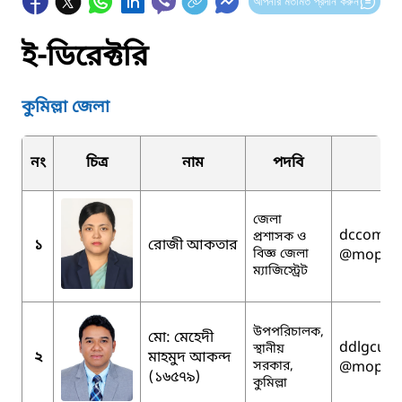
আপনার মতামত প্রদান করুন
ই-ডিরেক্টরি
কুমিল্লা জেলা
নং
চিত্র
নাম
পদবি
ই
জেলা
dccomill
প্রশাসক ও
১
রোজী আকতার
বিজ্ঞ জেলা
@mopa.g
ম্যাজিস্ট্রেট
উপপরিচালক,
মো: মেহেদী
ddlgcumi
স্থানীয়
২
মাহমুদ আকন্দ
সরকার,
@mopa.g
(১৬৫৭৯)
কুমিল্লা