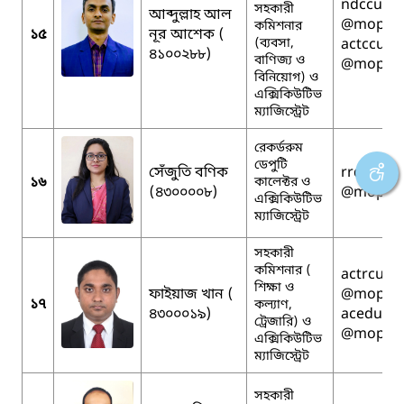
ndccumil
সহকারী
আব্দুল্লাহ আল
@mopa.g
কমিশনার
১৫
নূর আশেক (
(ব্যবসা,
actccumil
৪১০০২৮৮)
বাণিজ্য ও
@mopa.g
বিনিয়োগ) ও
এক্সিকিউটিভ
ম্যাজিস্ট্রেট
রেকর্ডরুম
ডেপুটি
সেঁজুতি বণিক
rrdccumi
১৬
কালেক্টর ও
(৪৩০০০০৮)
@mopa.g
এক্সিকিউটিভ
ম্যাজিস্ট্রেট
সহকারী
কমিশনার (
actrcumil
শিক্ষা ও
ফাইয়াজ খান (
@mopa.g
১৭
কল্যাণ,
৪৩০০০১৯)
aceducum
ট্রেজারি) ও
@mopa.g
এক্সিকিউটিভ
ম্যাজিস্ট্রেট
সহকারী