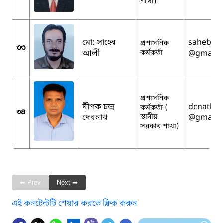
শাখা)
মো: সাহেব
sahebali
প্রশাসনিক
৩৩
আলী
কর্মকর্তা
@gmail.
প্রশাসনিক
দীপক চন্দ্র
dcnath1
কর্মকর্তা (
৩৪
দেবনাথ
স্থানীয়
@gmail.
সরকার শাখা)
⬅ Prev
Next ➡
এই কনটেন্টটি শেয়ার করতে ক্লিক করুন