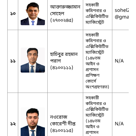
সহকারী
আক্তারুজ্জামান
sohel27t
কমিশনার ও
১০
সোহেল
এক্সিকিউটিভ
@gmail.
(২৭০০২৪৫)
ম্যাজিস্ট্রেট
সহকারী
কমিশনার ও
এক্সিকিউটিভ
ম্যাজিস্ট্রেট
হাচিবুর রহমান
(১৪৮তম
১১
পরাগ
N/A
আইন ও
(৪১০০১১১)
প্রশাসন
প্রশিক্ষণ
কোর্সে
অংশগ্রহণরত)
সহকারী
কমিশনার ও
এক্সিকিউটিভ
ম্যাজিস্ট্রেট
নওরোজ
(১৪৮তম
১২
কোরেশী দীপ্ত
N/A
আইন ও
(৪১০০১১৫)
প্রশাসন