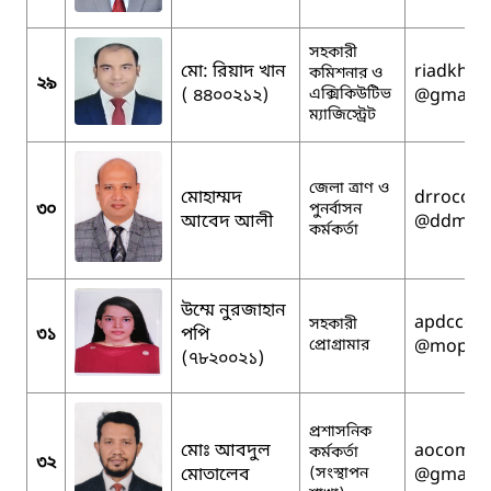
সহকারী
মো: রিয়াদ খান
riadkhan
কমিশনার ও
২৯
( ৪৪০০২১২)
এক্সিকিউটিভ
@gmail.
ম্যাজিস্ট্রেট
জেলা ত্রাণ ও
মোহাম্মদ
drrocomi
৩০
পুনর্বাসন
আবেদ আলী
@ddm.go
কর্মকর্তা
উম্মে নুরজাহান
apdccomi
সহকারী
৩১
পপি
প্রোগ্রামার
@mopa.g
(৭৮২০০২১)
প্রশাসনিক
মোঃ আবদুল
aocomill
কর্মকর্তা
৩২
মোতালেব
(সংস্থাপন
@gmail.