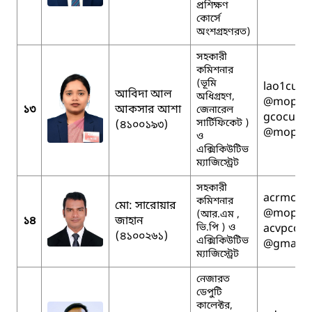
প্রশিক্ষণ
কোর্সে
অংশগ্রহণরত)
সহকারী
কমিশনার
(ভূমি
lao1cumi
আবিদা আল
অধিগ্রহণ,
@mopa.g
১৩
আকসার আশা
জেনারেল
gcocumil
সার্টিফিকেট )
(৪১০০১৯৩)
@mopa.g
ও
এক্সিকিউটিভ
ম্যাজিস্ট্রেট
সহকারী
acrmcumi
কমিশনার
মো: সারোয়ার
@mopa.g
(আর.এম ,
১৪
জাহান
ভি.পি ) ও
acvpcomi
(৪১০০২৬১)
এক্সিকিউটিভ
@gmail.
ম্যাজিস্ট্রেট
নেজারত
ডেপুটি
কালেক্টর,