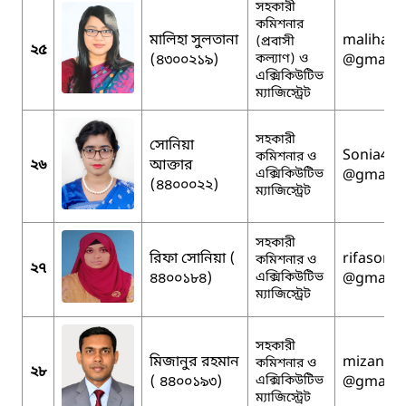
সহকারী
কমিশনার
মালিহা সুলতানা
maliha.a
(প্রবাসী
২৫
(৪৩০০২১৯)
কল্যাণ) ও
@gmail.
এক্সিকিউটিভ
ম্যাজিস্ট্রেট
সহকারী
সোনিয়া
Sonia413
কমিশনার ও
২৬
আক্তার
এক্সিকিউটিভ
@gmail.
(৪৪০০০২২)
ম্যাজিস্ট্রেট
সহকারী
রিফা সোনিয়া (
rifasoni
কমিশনার ও
২৭
৪৪০০১৮৪)
এক্সিকিউটিভ
@gmail.
ম্যাজিস্ট্রেট
সহকারী
মিজানুর রহমান
mizanro
কমিশনার ও
২৮
( ৪৪০০১৯৩)
এক্সিকিউটিভ
@gmail.
ম্যাজিস্ট্রেট