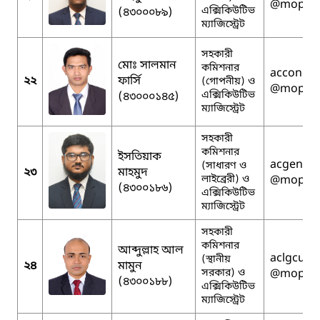
@mopa.g
এক্সিকিউটিভ
(৪৩০০০৮৯)
ম্যাজিস্ট্রেট
সহকারী
মোঃ সালমান
কমিশনার
acconcum
২২
ফার্সি
(গোপনীয়) ও
@mopa.g
এক্সিকিউটিভ
(৪৩০০০১৪৫)
ম্যাজিস্ট্রেট
সহকারী
কমিশনার
ইসতিয়াক
acgencum
(সাধারণ ও
২৩
মাহমুদ
লাইব্রেরী) ও
@mopa.g
(৪৩০০১৮৬)
এক্সিকিউটিভ
ম্যাজিস্ট্রেট
সহকারী
কমিশনার
আব্দুল্লাহ আল
aclgcumil
(স্থানীয়
২৪
মামুন
সরকার) ও
@mopa.g
(৪৩০০১৮৮)
এক্সিকিউটিভ
ম্যাজিস্ট্রেট