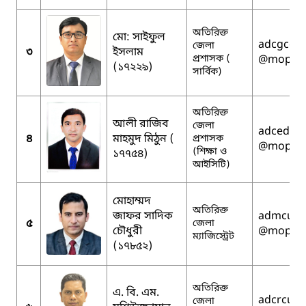
অতিরিক্ত
মো: সাইফুল
adcgcomi
জেলা
৩
ইসলাম
প্রশাসক (
@mopa.g
(১৭২২৯)
সার্বিক)
অতিরিক্ত
আলী রাজিব
জেলা
adceduic
৪
মাহমুদ মিঠুন (
প্রশাসক
@mopa.g
(শিক্ষা ও
১৭৭৫৪)
আইসিটি)
মোহাম্মদ
অতিরিক্ত
জাফর সাদিক
admcumi
৫
জেলা
চৌধুরী
@mopa.g
ম্যাজিস্ট্রেট
(১৭৮৫২)
অতিরিক্ত
এ. বি. এম.
adcrcumi
জেলা