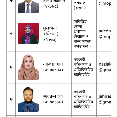
৬
মশিউজ্জামান
প্রশাসক
@mopa.g
(১৭৮৮৫)
(রাজস্ব)
অতিরিক্ত
জেলা
সুলতানা
adcdhrm
প্রশাসক
৭
রাজিয়া (
(উন্নয়ন ও
@mopa.g
১৭৯৬৯)
মানব সম্পদ
ব্যবস্থাপনা )
সহকারী
নাজিয়া খান
naziakha
কমিশনার ও
৮
(২৭০০১৭২)
এক্সিকিউটিভ
@gmail.
ম্যাজিস্ট্রেট
সহকারী
জহুরুল হক
jahirasif
কমিশনার ও
৯
(২৭০০১৮৮)
এক্সিকিউটিভ
@gmail.
ম্যাজিস্ট্রেট