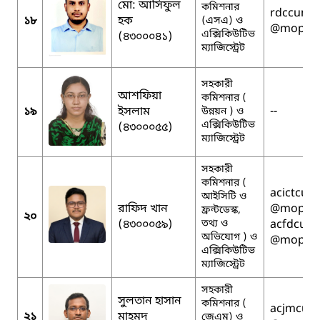
মো: আসিফুল
কমিশনার
rdccumil
১৮
হক
(এসএ) ও
@mopa.g
এক্সিকিউটিভ
(৪৩০০০৪১)
ম্যাজিস্ট্রেট
সহকারী
আশফিয়া
কমিশনার (
১৯
ইসলাম
--
উন্নয়ন ) ও
এক্সিকিউটিভ
(৪৩০০০৫৫)
ম্যাজিস্ট্রেট
সহকারী
কমিশনার (
acictcumi
আইসিটি ও
রাফিদ খান
@mopa.g
ফ্রন্টডেস্ক,
২০
(৪৩০০০৫৯)
তথ্য ও
acfdcumi
অভিযোগ ) ও
@mopa.g
এক্সিকিউটিভ
ম্যাজিস্ট্রেট
সহকারী
সুলতান হাসান
কমিশনার (
acjmcumi
২১
মাহমুদ
জেএম) ও